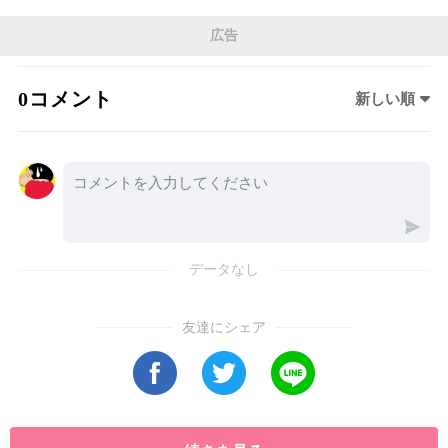
濁り湯が数多く存在します。今回は、温泉巡り
広告
を続けてきた私が特におすすめしたい日帰り温
泉10選を紹介します。まず訪れたいのが、松川
0コメント
新しい順
渓谷の奥にある七味温泉です。硫黄の香りが漂
う秘湯で、美しいエメラルドグリーンの露天風
呂は、何度訪れても感動する魅力があります。
湯の花が舞う浴槽では、自然に包まれながら贅
沢な時間を過ごせます。また、松代温泉では濃
厚な成分を含む湯が楽しめ、温泉好きからも高
データなし
い評価を受けています。渋温泉の歴史ある街並
みや、天狗温泉の真っ赤に染まる鉄泉も、長野
友達にシェア
ならではの特別な体験です。