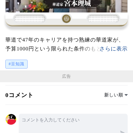
華道で47年のキャリアを持つ熟練の華道家が、
予算1000円という限られた条件のもとで美しい
生け花を作り上げる様子が丁寧に描かれていま
#豆知識
す。地元のお花屋さんでの買い物からスタート
し、つつじ、ストック、撫子、麦など季節が感
広告
じられる花材を選びながら、予算内での挑戦が
進行。生け花の最終作品は、予算を超える仕上
0コメント
新しい順
がりで、春らしい色合いやグラデーションが絶
妙に表現されています。観る人に四季を楽しむ
心や日本の伝統的な美意識を感じさせる内容
で、日常の中で花と向き合う楽しさを教えてく