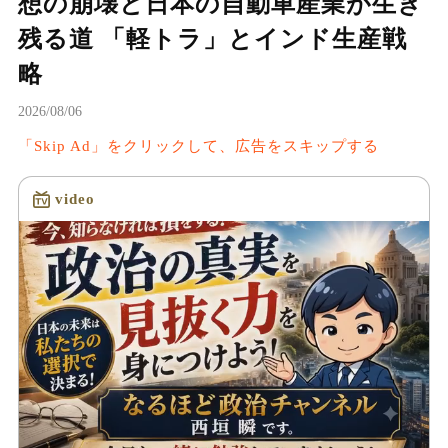
想の崩壊と日本の自動車産業が生き
残る道 「軽トラ」とインド生産戦
略
2026/08/06
「Skip Ad」をクリックして、広告をスキップする
video
読み込み中...