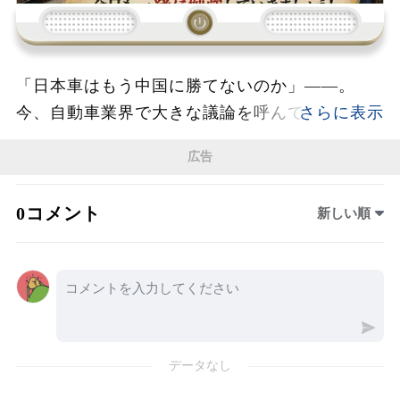
「日本車はもう中国に勝てないのか」――。
今、自動車業界で大きな議論を呼んでいるの
が、EV時代の到来と日本メーカーの生き残り戦
広告
略だ。専門家による討論では、中国が国家規模
で築いたEVサプライチェーンの強さに注目が集
0コメント
新しい順
まり、日本企業がこれまで誇ってきた「高品
質」だけでは世界市場で戦うことが難しくなる
可能性が指摘された。特に衝撃を与えたのが、
全固体電池の登場だ。2027年から2028年にかけ
て自動車産業の大きな転換点が訪れると言わ
れ、走行距離や充電時間など、現在のEVが抱え
データなし
る課題を解決する技術として期待されている。