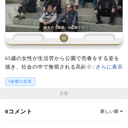
65歳の女性が生活苦から公園で売春をする姿を
描き、社会の中で無視される高齢者の現実や生
理的なニーズに焦点を当てる。生活のために選
#衝撃の世界
ばざるを得なかった過酷な環境と、その中で生
き抜く彼女の姿が、多くの人々に問いを投げか
広告
けるストーリーとなっている。
0コメント
新しい順