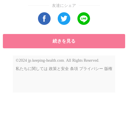
まさに「走るスマートフォン時代」の幕開けと
友達にシェア
もいえる状況だ。一方で、EVが世界中で一気に
普及するという見方には疑問の声もある。充電
時間やインフラ不足、特に新興国や地域によっ
てはガソリン車の需要がまだ続くと考えられて
続きを見る
いる。
©2024 jp.keeping-health.com. All Rights Reserved.
私たちに関しては
政策と安全
条項
プライバシー
版権