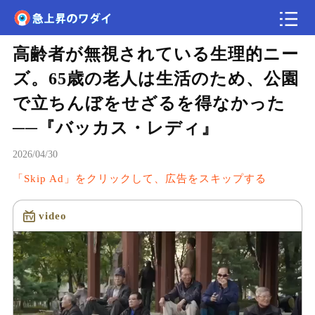
高齢者が無視されている生理的ニー
速報
ズ。65歳の老人は生活のため、公園
で立ちんぼをせざるを得なかった
──『バッカス・レディ』
2026/04/30
「Skip Ad」をクリックして、広告をスキップする
video
読み込み中...