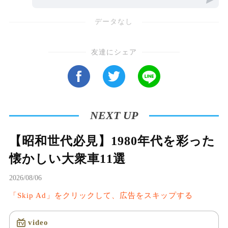
す。減速と加速がスムーズで、年齢を重ねても
データなし
安心して運転できます。トヨタ「シエンタ」
は、小回りが効くミニバンで、家族のお出かけ
友達にシェア
や送迎に理想的です。省エネ設計ながらも、高
い安全性能を備えています。
NEXT UP
【昭和世代必見】1980年代を彩った
懐かしい大衆車11選
2026/08/06
「Skip Ad」をクリックして、広告をスキップする
video