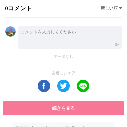
た。一方で、山口百恵が引退し、一つの昭和文
0コメント
新しい順
化が幕を閉じた時代でもあります。そんな激動
の80年代を支えた11台の名車を振り返ります。
まず注目したいのが、ダイハツ・シャレードで
す。1983年登場の2代目モデルは、世界最小クラ
スとなる3気筒993ccディーゼルエンジンを搭載
し、燃費性能と走行性能の両立に挑戦しまし
データなし
た。小さなボディに大きな技術を詰め込んだ姿
勢は、当時の日本車らしい工夫の象徴でした。
友達にシェア
続きを見る