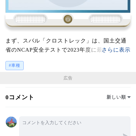
まず、スバル「クロストレック」は、国土交通
省のNCAP安全テストで2023年度に最高評価を
取得しました。見晴らしの良い運転席や疲れに
#車種
くい設計が特徴で、高齢者に最適です。また、
アイサイト技術の搭載により、自動ブレーキや
広告
衝突防止が可能です。次にホンダ「フィット」
は、コンパクトで扱いやすく、街乗りに最適。
0コメント
新しい順
全グレードに標準装備された安全システムは、
歩行者や自転車の検知を含む高機能を提供しま
す。日産「ノート」は、電気モーターを利用し
た運転が特徴で、長距離でも疲れにくい設計で