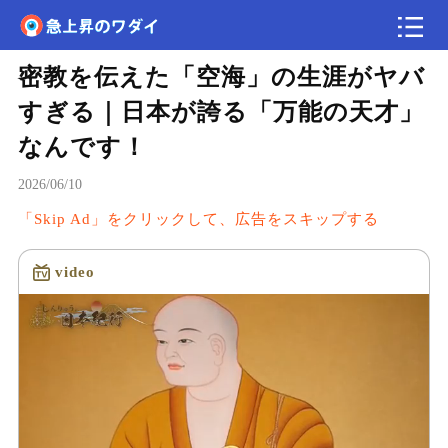
密教を伝えた「空海」の生涯がヤバ
速報
すぎる｜日本が誇る「万能の天才」
なんです！
2026/06/10
「Skip Ad」をクリックして、広告をスキップする
video
読み込み中...