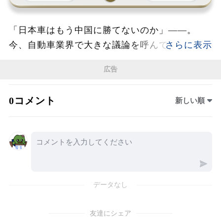
「日本車はもう中国に勝てないのか」――。
今、自動車業界で大きな議論を呼んでいるの
が、EV時代の到来と日本メーカーの生き残り戦
広告
略だ。専門家による討論では、中国が国家規模
で築いたEVサプライチェーンの強さに注目が集
0コメント
新しい順
まり、日本企業がこれまで誇ってきた「高品
質」だけでは世界市場で戦うことが難しくなる
可能性が指摘された。特に衝撃を与えたのが、
全固体電池の登場だ。2027年から2028年にかけ
て自動車産業の大きな転換点が訪れると言わ
れ、走行距離や充電時間など、現在のEVが抱え
データなし
る課題を解決する技術として期待されている。
まさに「走るスマートフォン時代」の幕開けと
友達にシェア