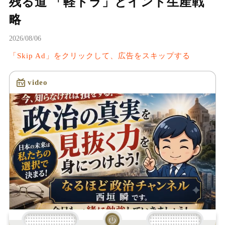
残る道 「軽トラ」とインド生産戦
略
2026/08/06
「Skip Ad」をクリックして、広告をスキップする
video
読み込み中...