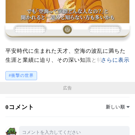
平安時代に生まれた天才、空海の波乱に満ちた
生涯と業績に迫り、その深い知識と特異な才能
が日本文化や仏教に与えた影響を掘り下げま
#衝撃の世界
す。遣唐使としての経験から得た高度な技術や
思想、真言宗の創設、さらには教育や土木事業
広告
に至るまで、多岐にわたる功績を残した彼の姿
が描かれています。密教の普及を通じて、精神
0コメント
新しい順
世界だけでなく現世にも大きな変革をもたらし
たその影響力は現代まで続いています。