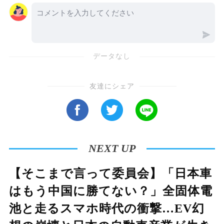
た時代には資金が回り、飲み屋や風俗業界、さ
らには芸能界との交流も述べられます。さら
に、暴対法や暴排条例の施行により業界が厳し
データなし
く制限され、ルールや活動が変化していく過程
も触れられています。田中さんは、ヤクザ文化
友達にシェア
が変容する中での生き方や組織の存続について
述べ、内部視点からヤクザのビジネス的な側
面、資金力の運用、そして、未来展望について
裏社会の関係性を掘り下げています。また、半
NEXT UP
グレや外国勢力との違い、警察との駆け引きや
関わりの仕組みについても話は深堀され、その
【そこまで言って委員会】「日本車
緊密な裏社会のリアルが描かれています。
はもう中国に勝てない？」全固体電
池と走るスマホ時代の衝撃…EV幻