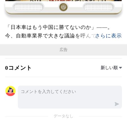
「日本車はもう中国に勝てないのか」――。
今、自動車業界で大きな議論を呼んでいるの
が、EV時代の到来と日本メーカーの生き残り戦
広告
略だ。専門家による討論では、中国が国家規模
で築いたEVサプライチェーンの強さに注目が集
0コメント
新しい順
まり、日本企業がこれまで誇ってきた「高品
質」だけでは世界市場で戦うことが難しくなる
可能性が指摘された。特に衝撃を与えたのが、
全固体電池の登場だ。2027年から2028年にかけ
て自動車産業の大きな転換点が訪れると言わ
れ、走行距離や充電時間など、現在のEVが抱え
データなし
る課題を解決する技術として期待されている。