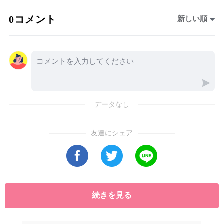
通の過程で消費者には見抜きにくい問題が隠れ
0コメント
新しい順
ている場合があります。本記事では、イオン、
西友、ライフ、業務スーパーなど、日本を代表
するスーパーの鮮魚事情を徹底比較。安さや見
た目だけでは判断できない「注意すべきスーパ
ー12選」と、魚の品質や透明性を重視する「本
当に信頼できる良質スーパー4選」を紹介しま
データなし
す。特に注目すべきポイントは、冷凍魚の解凍
販売、産地や加工情報の不足、そして大量流通
友達にシェア
による鮮度管理の難しさです。氷の上に美しく
並べられた魚でも、必ずしも水揚げ直後の鮮魚
とは限りません。
続きを見る