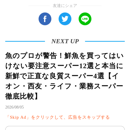
まさに「走るスマートフォン時代」の幕開けと
友達にシェア
もいえる状況だ。一方で、EVが世界中で一気に
普及するという見方には疑問の声もある。充電
時間やインフラ不足、特に新興国や地域によっ
てはガソリン車の需要がまだ続くと考えられて
NEXT UP
いる。
魚のプロが警告！鮮魚を買ってはい
けない要注意スーパー12選と本当に
新鮮で正直な良質スーパー4選【イ
オン・西友・ライフ・業務スーパー
徹底比較】
2026/08/05
「Skip Ad」をクリックして、広告をスキップする