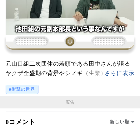
元山口組二次団体の若頭である田中さんが語る
ヤクザ全盛期の背景やシノギ（生業）について
詳細が述べられています。田中さんは、若い頃
#衝撃の世界
のトラブルをきっかけにヤクザ業界に足を踏み
入れ、その後、組織の中で頭角を現していく様
広告
子を振り返ります。彼は喧嘩やトラブル解決を
通じて役割を拡大し、スポンサーや企業との関
0コメント
新しい順
係を築き、組織としての収益が増加する仕組み
を紹介しています。ヤクザ業界の景気が良かっ