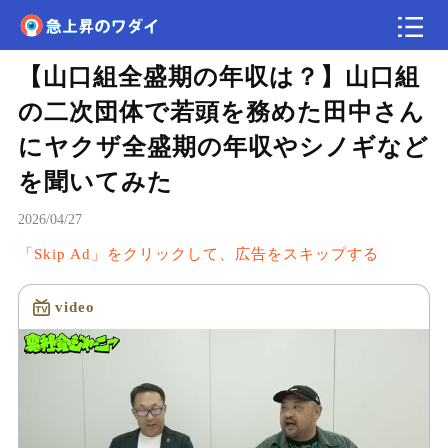
【山口組全盛期の年収は？】山口組
速報
の二次団体で若頭を務めた田中さん
にヤクザ全盛期の年収やシノギなど
を聞いてみた
2026/04/27
「Skip Ad」をクリックして、広告をスキップする
video
読み込み中...