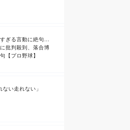
すぎる言動に絶句…
に批判殺到、落合博
句【プロ野球】
れない走れない」