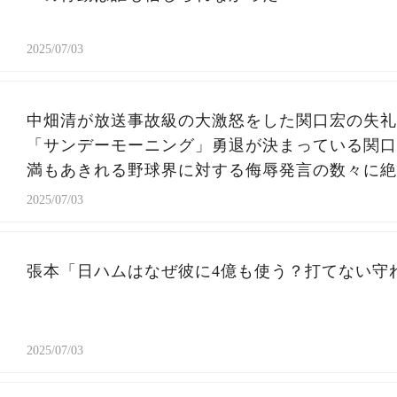
2025/07/03
中畑清が放送事故級の大激怒をした関口宏の失礼
「サンデーモーニング」勇退が決まっている関口
満もあきれる野球界に対する侮辱発言の数々に絶
2025/07/03
張本「日ハムはなぜ彼に4億も使う？打てない守
2025/07/03