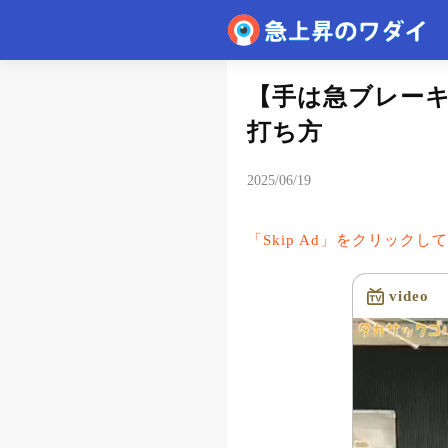
速報
【手は急ブレー
打ち方
2025/06/19
「Skip Ad」をクリック
video