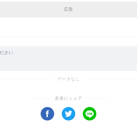
に頭を置く「ビハインドザボール」の形を意識し、エ
広告
の状況を維持することで、体が自然に動きながら、筋
ライバーの加速を最大化するためには、下半身の引っ
すことで、ヘッドが走り、理想的なスイングが生まれ
限に活用することが重要です。ぜひ、この練習を試し
データなし
友達にシェア