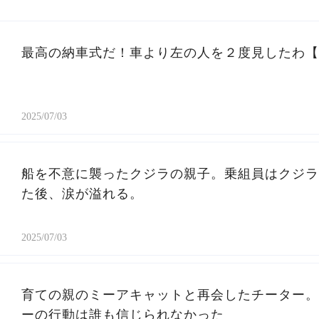
最高の納車式だ！車より左の人を２度見したわ【
2025/07/03
船を不意に襲ったクジラの親子。乗組員はクジラ
た後、涙が溢れる。
2025/07/03
育ての親のミーアキャットと再会したチーター。
ーの行動は誰も信じられなかった