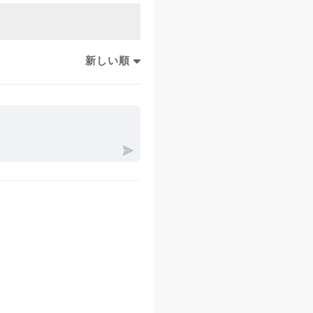
ネルギーをしっかり後
肉を効果的に使うこと
張る力を大切にしてく
新しい順
ます。手をリリースせ
てみてください。