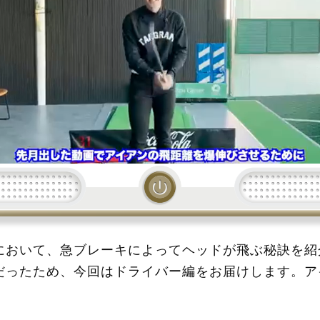
読み込み中...
において、急ブレーキによってヘッドが飛ぶ秘訣を紹
だったため、今回はドライバー編をお届けします。ア
インパクトが重要ですが、ドライバーは異なります。
なく、股関節、腹筋、お尻を使って爆発的に止めるこ