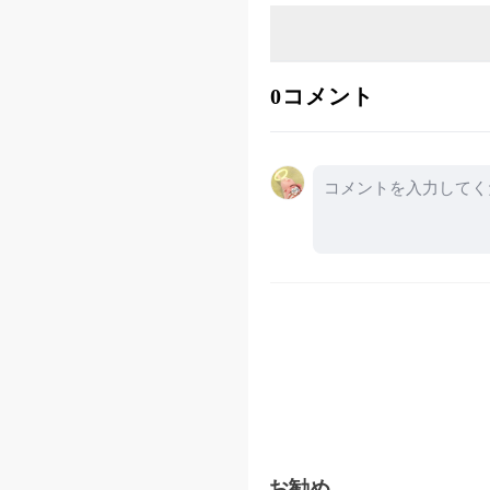
ライバーはボールの右
方に集中させます。こ
ができます。また、ド
0コメント
ださい。この方法を試
ず、エネルギーを最大
お勧め