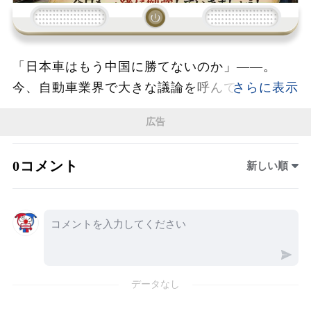
「日本車はもう中国に勝てないのか」――。
今、自動車業界で大きな議論を呼んでいるの
が、EV時代の到来と日本メーカーの生き残り戦
広告
略だ。専門家による討論では、中国が国家規模
で築いたEVサプライチェーンの強さに注目が集
0コメント
新しい順
まり、日本企業がこれまで誇ってきた「高品
質」だけでは世界市場で戦うことが難しくなる
可能性が指摘された。特に衝撃を与えたのが、
全固体電池の登場だ。2027年から2028年にかけ
て自動車産業の大きな転換点が訪れると言わ
れ、走行距離や充電時間など、現在のEVが抱え
データなし
る課題を解決する技術として期待されている。