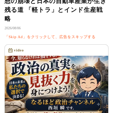
想の崩壊と日本の自動車産業が生き
残る道 「軽トラ」とインド生産戦
略
2026/08/06
「Skip Ad」をクリックして、広告をスキップする
video
読み込み中...