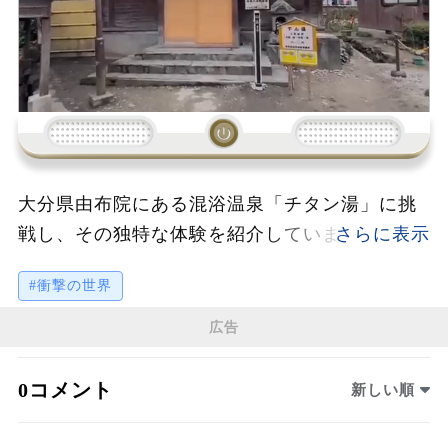
大分県由布院にある混浴温泉「チタン湯」に挑
戦し、その独特な体験を紹介しています。観光
地のど真ん中に位置し、タオル巻き禁止という
#衝撃の世界
ルールや脱衣場の仕切りがない環境の中、全国
でも難易度の高い混浴温泉として注目されてい
広告
ます。泉質はアルカリ性単純泉で、肌がスベス
ベになる効果があり、温泉好きには嬉しい特長
0コメント
新しい順
が満載です。源泉の高温や観光客の多さから、
このロケーションならではの特別な雰囲気が楽