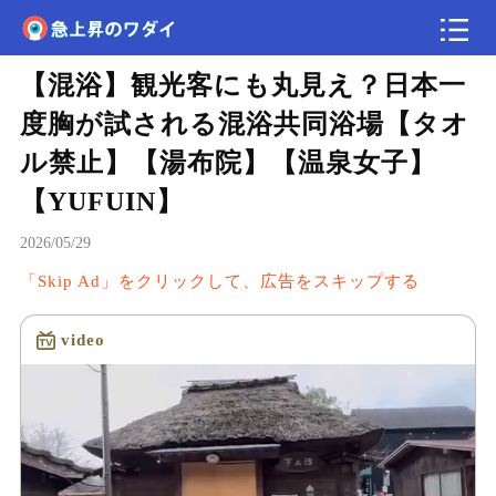
【混浴】観光客にも丸見え？日本一
速報
度胸が試される混浴共同浴場【タオ
ル禁止】【湯布院】【温泉女子】
【YUFUIN】
2026/05/29
「Skip Ad」をクリックして、広告をスキップする
video
読み込み中...