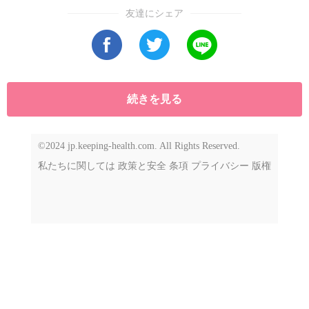
まさに「走るスマートフォン時代」の幕開けと
友達にシェア
もいえる状況だ。一方で、EVが世界中で一気に
普及するという見方には疑問の声もある。充電
時間やインフラ不足、特に新興国や地域によっ
てはガソリン車の需要がまだ続くと考えられて
続きを見る
いる。
©2024 jp.keeping-health.com. All Rights Reserved.
私たちに関しては
政策と安全
条項
プライバシー
版権