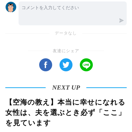
いえます。大切なのは、求めすぎず、去るもの
を追わず、まず自分自身の心を整え、人生にお
ける本質的な安らぎを追求していくことです。
データなし
この知恵を実践することで、外側の賑やかさよ
りも深い人生の優雅さと豊かさに気づけるでし
友達にシェア
ょう。
NEXT UP
【空海の教え】本当に幸せになれる
女性は、夫を選ぶとき必ず「ここ」
を見ています