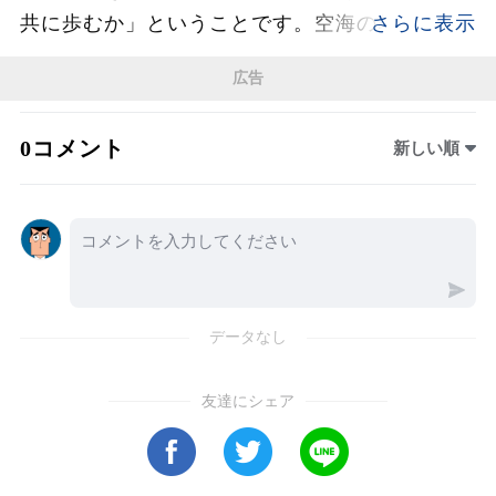
共に歩むか」ということです。空海の教えで
は、外見や財産、肩書きだけで人を判断するの
広告
ではなく、その人の内側にある「心の器」を見
ることが大切だと説かれています。一時的な優
0コメント
新しい順
しさや甘い言葉は、時間とともに変わることが
あります。しかし、困難な時に逃げず、相手を
思いやり、自分の感情を整えられる人こそ、人
生を共にする価値のある相手です。本当に幸せ
になれる女性は、夫を選ぶ時、相手がどれだけ
成功しているかではなく、怒りや苦しみの中で
データなし
どのような姿を見せるのかを見ています。感情
に流されず、周囲への感謝を忘れず、弱い立場
友達にシェア
の人にも自然な優しさを向けられる人。その心
の成熟こそが、長い結婚生活を支える力になり
ます。空海が説いた愛とは、相手を束縛するこ