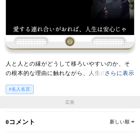
人と人との縁がどうして移ろいやすいのか、そ
の根本的な理由に触れながら、人生の中で本当
に大切なものを見極めるための知恵が語られて
#名人名言
います。永遠ではない外の縁に執着することの
苦しみを超え、自分の内側にある「本心」に気
広告
づき、それを整えることの大切さを説きます。
本心を取り戻したとき、人は孤独を恐れず、内
0コメント
新しい順
なる安らぎを感じられるようになり、同時に心
が自然と響き合う「第二の伴侶」と出会うとも