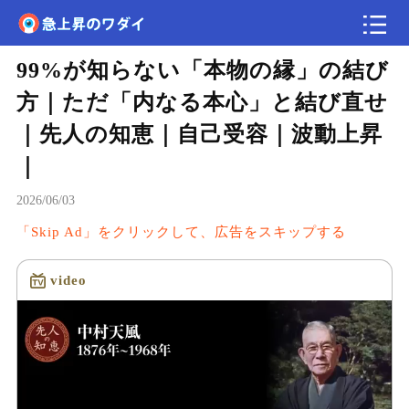
99%が知らない「本物の縁」の結び
速報
方｜ただ「内なる本心」と結び直せ
｜先人の知恵｜自己受容｜波動上昇
｜
2026/06/03
「Skip Ad」をクリックして、広告をスキップする
video
読み込み中...